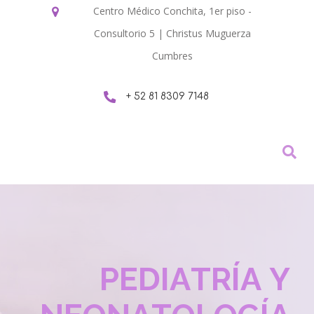
Centro Médico Conchita, 1er piso -
Consultorio 5 | Christus Muguerza
Cumbres
+ 52 81 8309 7148
P
E
D
I
A
T
R
A
S