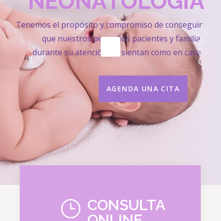
H
U
M
A
N
I
S
T
A
S
CONSULTA
ONLINE