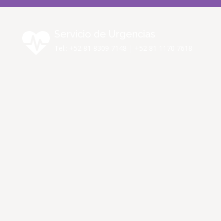
Servicio de Urgencias
Tel.: +52 81 8309 7148 | +52 81 1170 7618