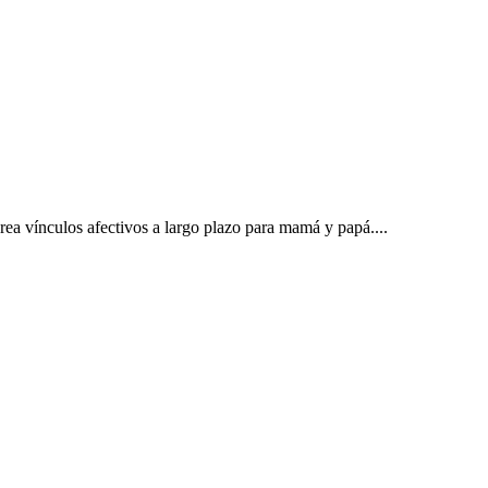
𝑥𝑖𝑡𝑜𝑠𝑎, crea vínculos afectivos a largo plazo para mamá y papá....