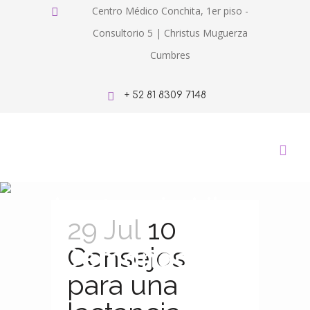
Centro Médico Conchita, 1er piso -
Consultorio 5 | Christus Muguerza
Cumbres
+ 52 81 8309 7148
Lactancia Libre
29 Jul
10
Demanda Tag
Consejos
para una