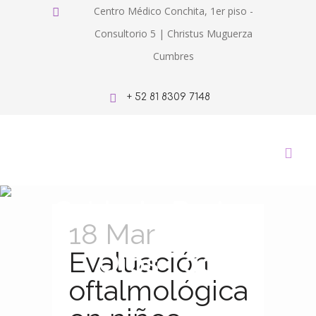
Centro Médico Conchita, 1er piso -
Consultorio 5 | Christus Muguerza
Cumbres
+ 52 81 8309 7148
Cuidado De Los
18 Mar
Ojos Tag
Evaluación
oftalmológica