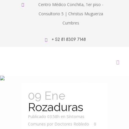
Centro Médico Conchita, 1er piso -
Consultorio 5 | Christus Muguerza
Cumbres
+ 52 81 8309 7148
Infección Tag
09 Ene
Rozaduras
Publicado 03:58h
en
Síntomas
Comunes
por
Doctores Robledo
0