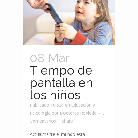
08 Mar
Tiempo de
pantalla en
los niños
Publicado 10:52h
en
Educación y
Psicologia
por
Doctores Robledo
0
Comentarios
Share
Actualmente el mundo está