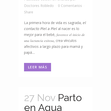
Doctores Robledo
0 Comentarios
Share
La primera hora de vida es sagrada, 𝘦𝘭
𝘤𝘰𝘯𝘵𝘢𝘤𝘵𝘰 𝘗𝘪𝘦𝘭 𝘢 𝘗𝘪𝘦𝘭 al nacer es lo
mejor para el bebé, 𝑓𝑎𝑣𝑜𝑟𝑒𝑐𝑒 𝑒𝑙 𝑖𝑛𝑖𝑐𝑖𝑜 𝑑𝑒
𝑢𝑛𝑎 𝑙𝑎𝑐𝑡𝑎𝑛𝑐𝑖𝑎 𝑒𝑥𝑖𝑡𝑜𝑠𝑎, crea vínculos
afectivos a largo plazo para mamá y
papá....
LEER MÁS
27 Nov
Parto
en Agua