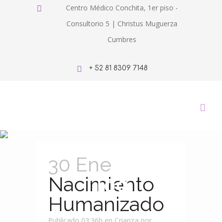
Centro Médico Conchita, 1er piso -
Consultorio 5 | Christus Muguerza
Cumbres
+ 52 81 8309 7148
Partorespetado
30 Ene
Tag
Nacimiento
Humanizado
Publicado 03:36h
en
Crianza
por