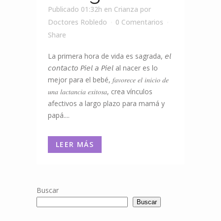
Publicado 01:32h
en
Crianza
por
Doctores Robledo
0 Comentarios
Share
La primera hora de vida es sagrada, 𝘦𝘭
𝘤𝘰𝘯𝘵𝘢𝘤𝘵𝘰 𝘗𝘪𝘦𝘭 𝘢 𝘗𝘪𝘦𝘭 al nacer es lo
mejor para el bebé, 𝑓𝑎𝑣𝑜𝑟𝑒𝑐𝑒 𝑒𝑙 𝑖𝑛𝑖𝑐𝑖𝑜 𝑑𝑒
𝑢𝑛𝑎 𝑙𝑎𝑐𝑡𝑎𝑛𝑐𝑖𝑎 𝑒𝑥𝑖𝑡𝑜𝑠𝑎, crea vínculos
afectivos a largo plazo para mamá y
papá....
LEER MÁS
Buscar
Buscar