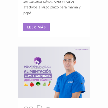
𝑢𝑛𝑎 𝑙𝑎𝑐𝑡𝑎𝑛𝑐𝑖𝑎 𝑒𝑥𝑖𝑡𝑜𝑠𝑎, crea vínculos
afectivos a largo plazo para mamá y
papá....
LEER MÁS