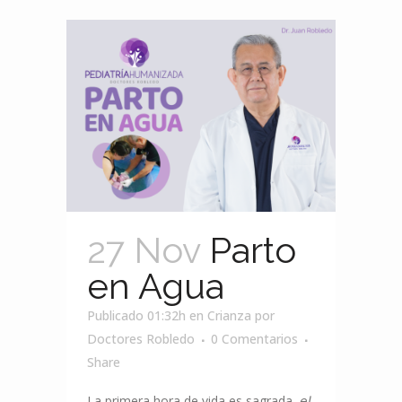
27 Nov
Parto
en Agua
Publicado 01:32h
en
Crianza
por
Doctores Robledo
0 Comentarios
Share
La primera hora de vida es sagrada, 𝘦𝘭