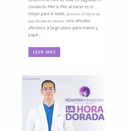
𝘤𝘰𝘯𝘵𝘢𝘤𝘵𝘰 𝘗𝘪𝘦𝘭 𝘢 𝘗𝘪𝘦𝘭 al nacer es lo
mejor para el bebé, 𝑓𝑎𝑣𝑜𝑟𝑒𝑐𝑒 𝑒𝑙 𝑖𝑛𝑖𝑐𝑖𝑜 𝑑𝑒
𝑢𝑛𝑎 𝑙𝑎𝑐𝑡𝑎𝑛𝑐𝑖𝑎 𝑒𝑥𝑖𝑡𝑜𝑠𝑎, crea vínculos
afectivos a largo plazo para mamá y
papá....
LEER MÁS