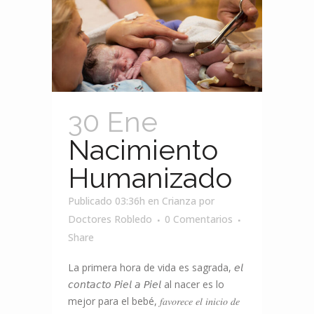
30 Ene
Nacimiento
Humanizado
Publicado 03:36h
en
Crianza
por
Doctores Robledo
0 Comentarios
Share
La primera hora de vida es sagrada, 𝘦𝘭
𝘤𝘰𝘯𝘵𝘢𝘤𝘵𝘰 𝘗𝘪𝘦𝘭 𝘢 𝘗𝘪𝘦𝘭 al nacer es lo
mejor para el bebé, 𝑓𝑎𝑣𝑜𝑟𝑒𝑐𝑒 𝑒𝑙 𝑖𝑛𝑖𝑐𝑖𝑜 𝑑𝑒