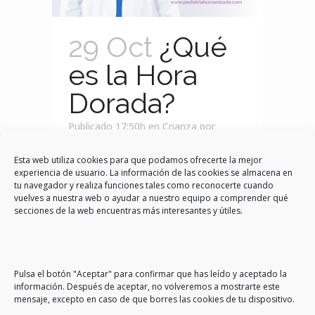
29 Oct
¿Qué
es la Hora
Dorada?
Publicado 17:50h
en
Crianza
por
Doctores Robledo
0 Comentarios
Esta web utiliza cookies para que podamos ofrecerte la mejor
Share
experiencia de usuario. La información de las cookies se almacena en
tu navegador y realiza funciones tales como reconocerte cuando
La primera hora de vida es sagrada, 𝘦𝘭
vuelves a nuestra web o ayudar a nuestro equipo a comprender qué
𝘤𝘰𝘯𝘵𝘢𝘤𝘵𝘰 𝘗𝘪𝘦𝘭 𝘢 𝘗𝘪𝘦𝘭 al nacer es lo
secciones de la web encuentras más interesantes y útiles.
mejor para el bebé, 𝑓𝑎𝑣𝑜𝑟𝑒𝑐𝑒 𝑒𝑙 𝑖𝑛𝑖𝑐𝑖𝑜 𝑑𝑒
𝑢𝑛𝑎 𝑙𝑎𝑐𝑡𝑎𝑛𝑐𝑖𝑎 𝑒𝑥𝑖𝑡𝑜𝑠𝑎, crea vínculos
afectivos a largo plazo para mamá y
Pulsa el botón "Aceptar" para confirmar que has leído y aceptado la
papá....
información. Después de aceptar, no volveremos a mostrarte este
mensaje, excepto en caso de que borres las cookies de tu dispositivo.