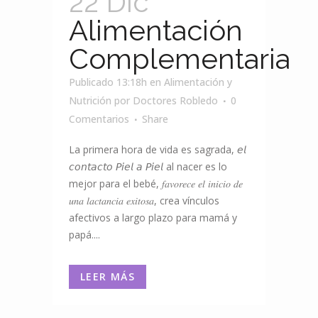
22 Dic
Alimentación
Complementaria
Publicado 13:18h
en
Alimentación y
Nutrición
por
Doctores Robledo
0
Comentarios
Share
La primera hora de vida es sagrada, 𝘦𝘭
𝘤𝘰𝘯𝘵𝘢𝘤𝘵𝘰 𝘗𝘪𝘦𝘭 𝘢 𝘗𝘪𝘦𝘭 al nacer es lo
mejor para el bebé, 𝑓𝑎𝑣𝑜𝑟𝑒𝑐𝑒 𝑒𝑙 𝑖𝑛𝑖𝑐𝑖𝑜 𝑑𝑒
𝑢𝑛𝑎 𝑙𝑎𝑐𝑡𝑎𝑛𝑐𝑖𝑎 𝑒𝑥𝑖𝑡𝑜𝑠𝑎, crea vínculos
afectivos a largo plazo para mamá y
papá....
LEER MÁS