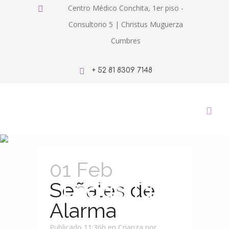
Centro Médico Conchita, 1er piso -
Consultorio 5 | Christus Muguerza
Cumbres
+ 52 81 8309 7148
Sangrado De
01 Feb
Encias Tag
Señales de
Alarma
Publicado 11:36h
en
Crianza
por