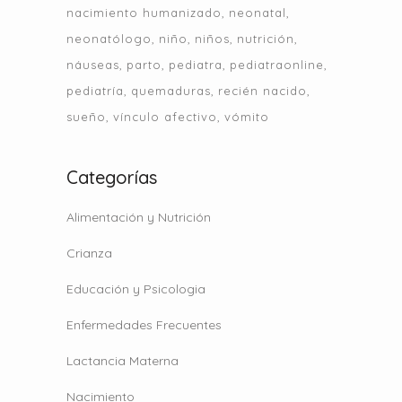
nacimiento humanizado
neonatal
neonatólogo
niño
niños
nutrición
náuseas
parto
pediatra
pediatraonline
pediatría
quemaduras
recién nacido
sueño
vínculo afectivo
vómito
Categorías
Alimentación y Nutrición
Crianza
Educación y Psicologia
Enfermedades Frecuentes
Lactancia Materna
Nacimiento