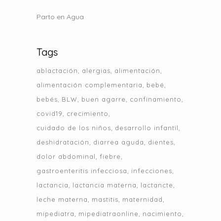
Parto en Agua
Tags
ablactación
alergias
alimentación
alimentación complementaria
bebé
bebés
BLW
buen agarre
confinamiento
covid19
crecimiento
cuidado de los niños
desarrollo infantil
deshidratación
diarrea aguda
dientes
dolor abdominal
fiebre
gastroenteritis infecciosa
infecciones
lactancia
lactancia materna
lactancte
leche materna
mastitis
maternidad
mipediatra
mipediatraonline
nacimiento