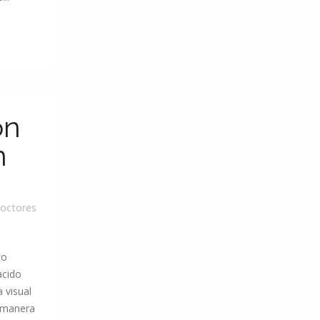
ón
n
octores
uo
acido
 visual
 manera