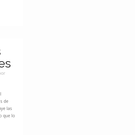
s
es
por
l
ás de
uye las
o que lo