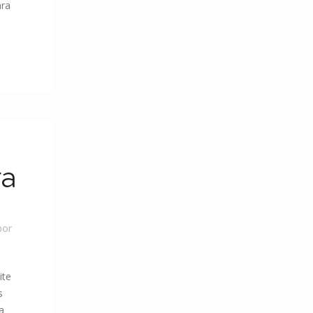
ara
ra
por
ite
s
a