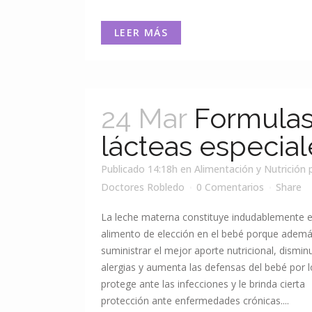
LEER MÁS
24 Mar
Formula
lácteas especial
Publicado 14:18h
en
Alimentación y Nutrición
Doctores Robledo
0 Comentarios
Share
La leche materna constituye indudablemente e
alimento de elección en el bebé porque adem
suministrar el mejor aporte nutricional, dismin
alergias y aumenta las defensas del bebé por l
protege ante las infecciones y le brinda cierta
protección ante enfermedades crónicas....