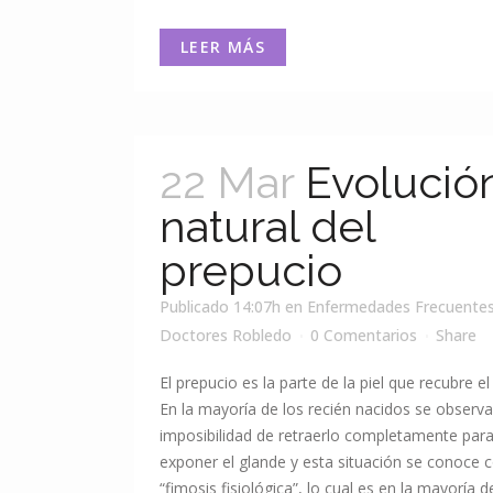
LEER MÁS
22 Mar
Evolució
natural del
prepucio
Publicado 14:07h
en
Enfermedades Frecuente
Doctores Robledo
0 Comentarios
Share
El prepucio es la parte de la piel que recubre el
En la mayoría de los recién nacidos se observ
imposibilidad de retraerlo completamente par
exponer el glande y esta situación se conoce
“fimosis fisiológica”, lo cual es en la mayoría de