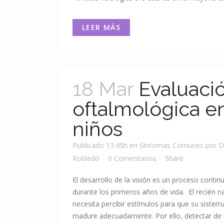
LEER MÁS
18 Mar
Evaluaci
oftalmológica e
niños
Publicado 13:45h
en
Síntomas Comunes
por
D
Robledo
0 Comentarios
Share
El desarrollo de la visión es un proceso contin
durante los primeros años de vida. El recién n
necesita percibir estímulos para que su sistema
madure adecuadamente. Por ello, detectar de