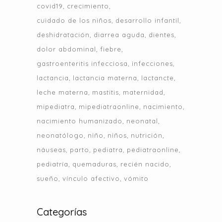
covid19
crecimiento
cuidado de los niños
desarrollo infantil
deshidratación
diarrea aguda
dientes
dolor abdominal
fiebre
gastroenteritis infecciosa
infecciones
lactancia
lactancia materna
lactancte
leche materna
mastitis
maternidad
mipediatra
mipediatraonline
nacimiento
nacimiento humanizado
neonatal
neonatólogo
niño
niños
nutrición
náuseas
parto
pediatra
pediatraonline
pediatría
quemaduras
recién nacido
sueño
vínculo afectivo
vómito
Categorías