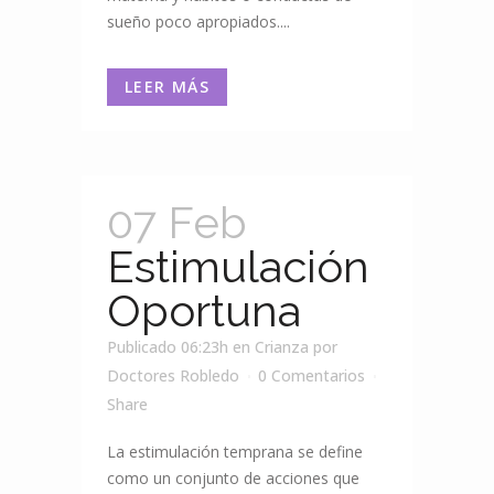
sueño poco apropiados....
LEER MÁS
07 Feb
Estimulación
Oportuna
Publicado 06:23h
en
Crianza
por
Doctores Robledo
0 Comentarios
Share
La estimulación temprana se define
como un conjunto de acciones que