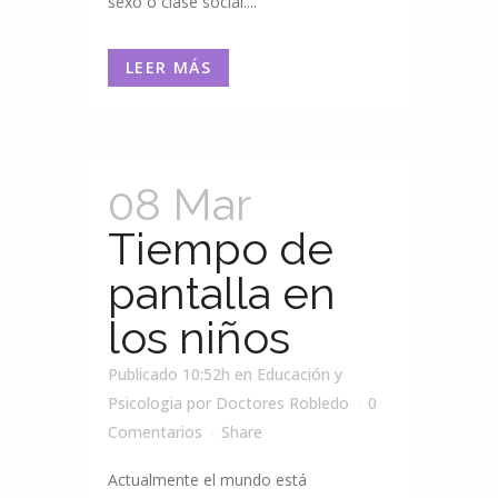
sexo o clase social....
LEER MÁS
08 Mar
Tiempo de
pantalla en
los niños
Publicado 10:52h
en
Educación y
Psicologia
por
Doctores Robledo
0
Comentarios
Share
Actualmente el mundo está