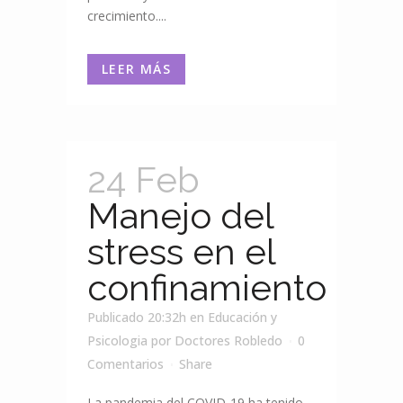
crecimiento....
LEER MÁS
24 Feb
Manejo del
stress en el
confinamiento
Publicado 20:32h
en
Educación y
Psicologia
por
Doctores Robledo
0
Comentarios
Share
La pandemia del COVID-19 ha tenido