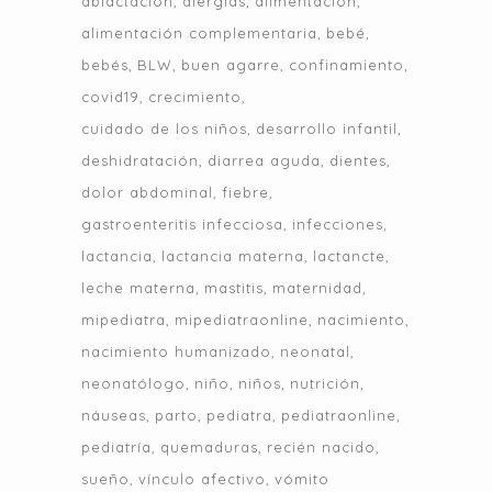
ablactación
alergias
alimentación
alimentación complementaria
bebé
bebés
BLW
buen agarre
confinamiento
covid19
crecimiento
cuidado de los niños
desarrollo infantil
deshidratación
diarrea aguda
dientes
dolor abdominal
fiebre
gastroenteritis infecciosa
infecciones
lactancia
lactancia materna
lactancte
leche materna
mastitis
maternidad
mipediatra
mipediatraonline
nacimiento
nacimiento humanizado
neonatal
neonatólogo
niño
niños
nutrición
náuseas
parto
pediatra
pediatraonline
pediatría
quemaduras
recién nacido
sueño
vínculo afectivo
vómito