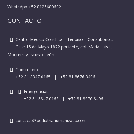
WhatsApp
+52 8125680602
CONTACTO
Centro Médico Conchita | 1er piso – Consultorio 5
Calle 15 de Mayo 1822 poniente, col. Maria Luisa,
Monterrey, Nuevo León.
Consultorio
+52 81 8347 0165
|
+52 81 8676 8496
Emergencias
+52 81 8347 0165
|
+52 81 8676 8496
contacto@pediatriahumanizada.com