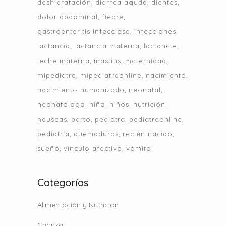
deshidratación
diarrea aguda
dientes
dolor abdominal
fiebre
gastroenteritis infecciosa
infecciones
lactancia
lactancia materna
lactancte
leche materna
mastitis
maternidad
mipediatra
mipediatraonline
nacimiento
nacimiento humanizado
neonatal
neonatólogo
niño
niños
nutrición
náuseas
parto
pediatra
pediatraonline
pediatría
quemaduras
recién nacido
sueño
vínculo afectivo
vómito
Categorías
Alimentación y Nutrición
Crianza