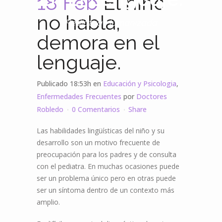
18 Feb
El niño
no habla,
Pediatría Humanizada
demora en el
lenguaje.
Publicado 18:53h
en
Educación y Psicologia
,
Enfermedades Frecuentes
por
Doctores
Robledo
0 Comentarios
Share
Las habilidades lingüísticas del niño y su
desarrollo son un motivo frecuente de
preocupación para los padres y de consulta
con el pediatra. En muchas ocasiones puede
ser un problema único pero en otras puede
ser un síntoma dentro de un contexto más
amplio.