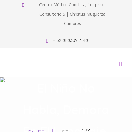
Centro Médico Conchita, 1er piso -
Consultorio 5 | Christus Muguerza
Cumbres
+ 52 81 8309 7148
El Niño No
Habla, Demora
En El Lenguaje.