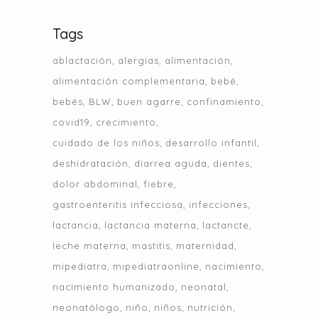
Tags
ablactación
alergias
alimentación
alimentación complementaria
bebé
bebés
BLW
buen agarre
confinamiento
covid19
crecimiento
cuidado de los niños
desarrollo infantil
deshidratación
diarrea aguda
dientes
dolor abdominal
fiebre
gastroenteritis infecciosa
infecciones
lactancia
lactancia materna
lactancte
leche materna
mastitis
maternidad
mipediatra
mipediatraonline
nacimiento
nacimiento humanizado
neonatal
neonatólogo
niño
niños
nutrición